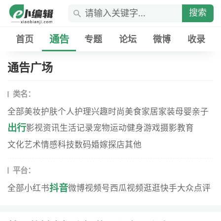
搜索
通告
首页
专题
论坛
微博
收录
通告广场
类名：
全部
美妆
护肤
个人护理
兴趣
时尚
美食
家居家装
母婴
亲子
出行
影视资讯
生活记录
宠物
运动健身
游戏
摄影
教育
文化艺术
情感
科技数码
婚嫁
探店
其他
平台：
抖音
全部
小红书
微博
视频号
西瓜视频
逛逛
快手
大众点评