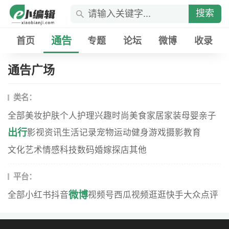
搜索
通告
首页
专题
论坛
微博
收录
通告广场
类名：
全部
美妆
护肤
个人护理
兴趣
时尚
美食
家居家装
母婴
亲子
出行
影视资讯
生活记录
宠物
运动健身
游戏
摄影
教育
文化艺术
情感
科技数码
婚嫁
探店
其他
平台：
微博
全部
小红书
抖音
视频号
西瓜视频
逛逛
快手
大众点评