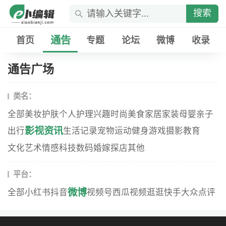
搜索
通告
首页
专题
论坛
微博
收录
通告广场
类名：
全部
美妆
护肤
个人护理
兴趣
时尚
美食
家居家装
母婴
亲子
影视资讯
出行
生活记录
宠物
运动健身
游戏
摄影
教育
文化艺术
情感
科技数码
婚嫁
探店
其他
平台：
微博
全部
小红书
抖音
视频号
西瓜视频
逛逛
快手
大众点评