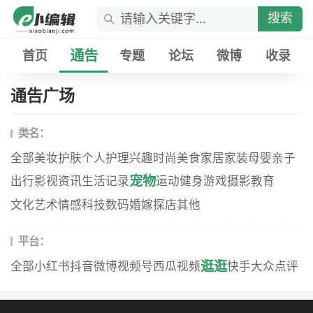
搜索
通告
首页
专题
论坛
微博
收录
通告广场
类名：
全部
美妆
护肤
个人护理
兴趣
时尚
美食
家居家装
母婴
亲子
宠物
出行
影视资讯
生活记录
运动健身
游戏
摄影
教育
文化艺术
情感
科技数码
婚嫁
探店
其他
平台：
逛逛
全部
小红书
抖音
微博
视频号
西瓜视频
快手
大众点评