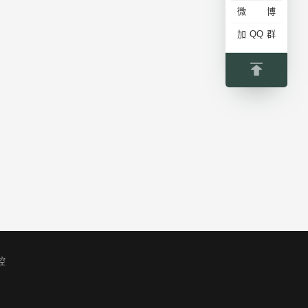
微博
加QQ群
控