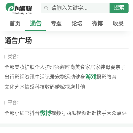
搜索
通告
首页
专题
论坛
微博
收录
通告广场
类名：
全部
美妆
护肤
个人护理
兴趣
时尚
美食
家居家装
母婴
亲子
游戏
出行
影视资讯
生活记录
宠物
运动健身
摄影
教育
文化艺术
情感
科技数码
婚嫁
探店
其他
平台：
微博
全部
小红书
抖音
视频号
西瓜视频
逛逛
快手
大众点评