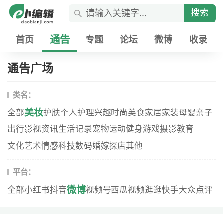
搜索
通告
首页
专题
论坛
微博
收录
通告广场
类名：
美妆
全部
护肤
个人护理
兴趣
时尚
美食
家居家装
母婴
亲子
出行
影视资讯
生活记录
宠物
运动健身
游戏
摄影
教育
文化艺术
情感
科技数码
婚嫁
探店
其他
平台：
微博
全部
小红书
抖音
视频号
西瓜视频
逛逛
快手
大众点评