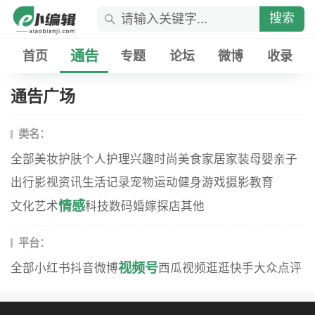
搜索
通告
首页
专题
论坛
微博
收录
通告广场
类名：
全部
美妆
护肤
个人护理
兴趣
时尚
美食
家居家装
母婴
亲子
出行
影视资讯
生活记录
宠物
运动健身
游戏
摄影
教育
情感
文化艺术
科技数码
婚嫁
探店
其他
平台：
视频号
全部
小红书
抖音
微博
西瓜视频
逛逛
快手
大众点评