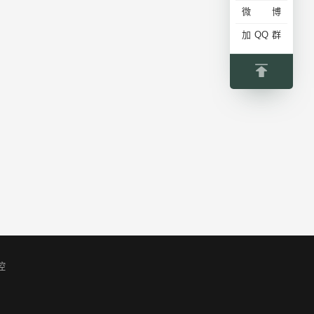
微博
加QQ群
控