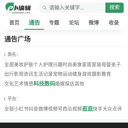
搜索
通告
首页
专题
论坛
微博
收录
通告广场
类名：
全部
美妆
护肤
个人护理
兴趣
时尚
美食
家居家装
母婴
亲子
出行
影视资讯
生活记录
宠物
运动健身
游戏
摄影
教育
科技数码
文化艺术
情感
婚嫁
探店
其他
平台：
逛逛
全部
小红书
抖音
微博
视频号
西瓜视频
快手
大众点评