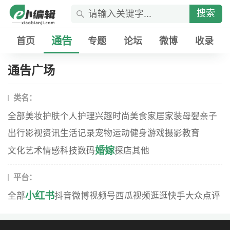
搜索
通告
首页
专题
论坛
微博
收录
通告广场
类名：
全部
美妆
护肤
个人护理
兴趣
时尚
美食
家居家装
母婴
亲子
出行
影视资讯
生活记录
宠物
运动健身
游戏
摄影
教育
婚嫁
文化艺术
情感
科技数码
探店
其他
平台：
小红书
全部
抖音
微博
视频号
西瓜视频
逛逛
快手
大众点评