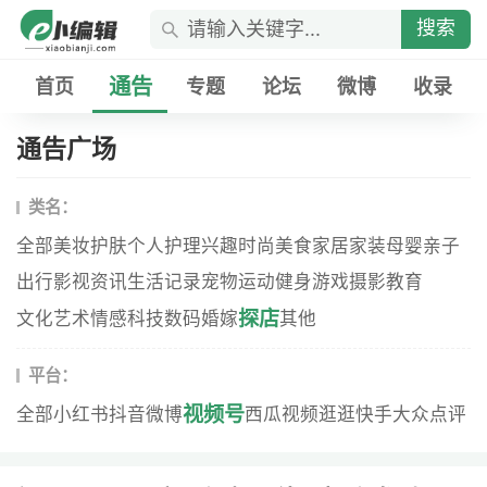
搜索
通告
首页
专题
论坛
微博
收录
通告广场
类名：
全部
美妆
护肤
个人护理
兴趣
时尚
美食
家居家装
母婴
亲子
出行
影视资讯
生活记录
宠物
运动健身
游戏
摄影
教育
探店
文化艺术
情感
科技数码
婚嫁
其他
平台：
视频号
全部
小红书
抖音
微博
西瓜视频
逛逛
快手
大众点评