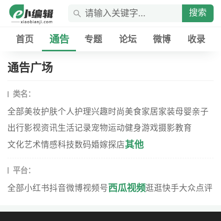
搜索
通告
首页
专题
论坛
微博
收录
通告广场
类名：
全部
美妆
护肤
个人护理
兴趣
时尚
美食
家居家装
母婴
亲子
出行
影视资讯
生活记录
宠物
运动健身
游戏
摄影
教育
其他
文化艺术
情感
科技数码
婚嫁
探店
平台：
西瓜视频
全部
小红书
抖音
微博
视频号
逛逛
快手
大众点评