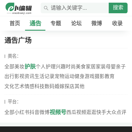
搜索
通告
首页
专题
论坛
微博
收录
通告广场
类名：
护肤
全部
美妆
个人护理
兴趣
时尚
美食
家居家装
母婴
亲子
出行
影视资讯
生活记录
宠物
运动健身
游戏
摄影
教育
文化艺术
情感
科技数码
婚嫁
探店
其他
平台：
视频号
全部
小红书
抖音
微博
西瓜视频
逛逛
快手
大众点评