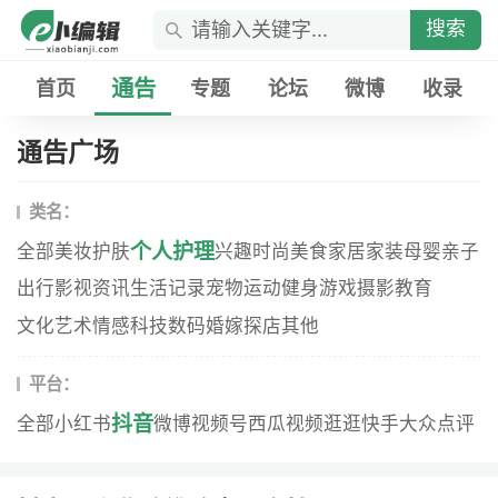
搜索
通告
首页
专题
论坛
微博
收录
通告广场
类名：
个人护理
全部
美妆
护肤
兴趣
时尚
美食
家居家装
母婴
亲子
出行
影视资讯
生活记录
宠物
运动健身
游戏
摄影
教育
文化艺术
情感
科技数码
婚嫁
探店
其他
平台：
抖音
全部
小红书
微博
视频号
西瓜视频
逛逛
快手
大众点评