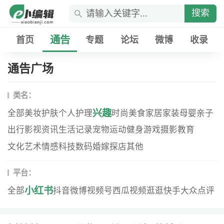
搜索
通告
首页
专题
论坛
微博
收录
通告广场
类名：
兴趣
全部
美妆
护肤
个人护理
时尚
美食
家居家装
母婴
亲子
出行
影视资讯
生活记录
宠物
运动健身
游戏
摄影
教育
文化艺术
情感
科技数码
婚嫁
探店
其他
平台：
小红书
全部
抖音
微博
视频号
西瓜视频
逛逛
快手
大众点评