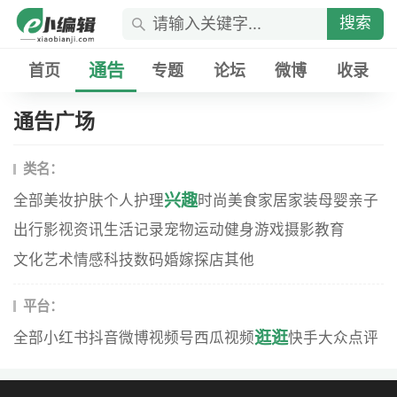
搜索
通告
首页
专题
论坛
微博
收录
通告广场
类名：
兴趣
全部
美妆
护肤
个人护理
时尚
美食
家居家装
母婴
亲子
出行
影视资讯
生活记录
宠物
运动健身
游戏
摄影
教育
文化艺术
情感
科技数码
婚嫁
探店
其他
平台：
逛逛
全部
小红书
抖音
微博
视频号
西瓜视频
快手
大众点评