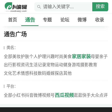
搜索
通告
首页
专题
论坛
微博
收录
通告广场
类名：
家居家装
全部
美妆
护肤
个人护理
兴趣
时尚
美食
母婴
亲子
出行
影视资讯
生活记录
宠物
运动健身
游戏
摄影
教育
文化艺术
情感
科技数码
婚嫁
探店
其他
平台：
西瓜视频
全部
小红书
抖音
微博
视频号
逛逛
快手
大众点评