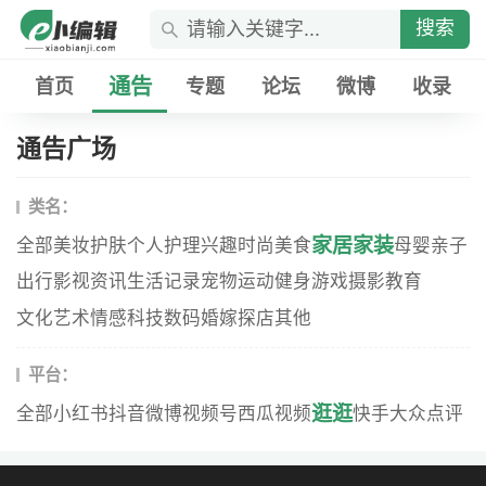
搜索
通告
首页
专题
论坛
微博
收录
通告广场
类名：
家居家装
全部
美妆
护肤
个人护理
兴趣
时尚
美食
母婴
亲子
出行
影视资讯
生活记录
宠物
运动健身
游戏
摄影
教育
文化艺术
情感
科技数码
婚嫁
探店
其他
平台：
逛逛
全部
小红书
抖音
微博
视频号
西瓜视频
快手
大众点评