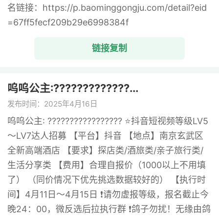
名链接：https://p.baominggongju.com/detail?eid
=67ff5fecf209b29e6998384f
链接复制
呜呜公主:?????????????...
发布时间：2025年4月16日
呜呜公主: ????????????????? ⭐️抖音短视频等级LV5
～LV7达人招募 【平台】抖音 【地点】南京玄武区
全新高端酒店 【要求】探店类/酒旅类/亲子旅行类/
生活分享类 【费用】合理自报价（1000以上不用填
了） （同价情况下优先挑选数据较好的） 【执行时
间】4月11日～4月15日 ❗️请勿虚报等级，报名截止今
晚24：00，微反选后拉执行群 ❗️鸽子勿扰！无缘由鸽