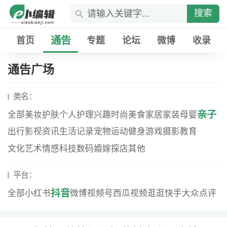
搜索
通告
首页
专题
论坛
微博
收录
通告广场
类名：
亲子
全部
美妆
护肤
个人护理
兴趣
时尚
美食
家居家装
母婴
出行
影视资讯
生活记录
宠物
运动健身
游戏
摄影
教育
文化艺术
情感
科技数码
婚嫁
探店
其他
平台：
抖音
全部
小红书
微博
视频号
西瓜视频
逛逛
快手
大众点评