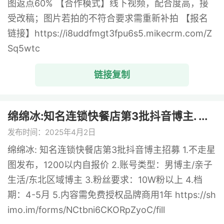
图返点60% 【合作模式】线下视频，配合度高，接
受改稿；图片若拍的不符合要求需重新补拍 【报名
链接】https://i8uddfmgt3fpu6s5.mikecrm.com/Z
Sq5wtc
链接复制
绵绵冰:知名连锁快餐店第3批抖音博主. ...
发布时间：2025年4月2日
绵绵冰: 知名连锁快餐店第3批抖音博主招募 1.不走星
图发布，1200以内自报价 2.账号类型：男博主/亲子
生活/东北区域博主 3.粉丝要求：10W粉以上 4.档
期：4-5月 5.内容需免费授权品牌商用1年 https://sh
imo.im/forms/NCtbni6CKORpZyoC/fill