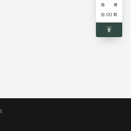
微博
加QQ群
控