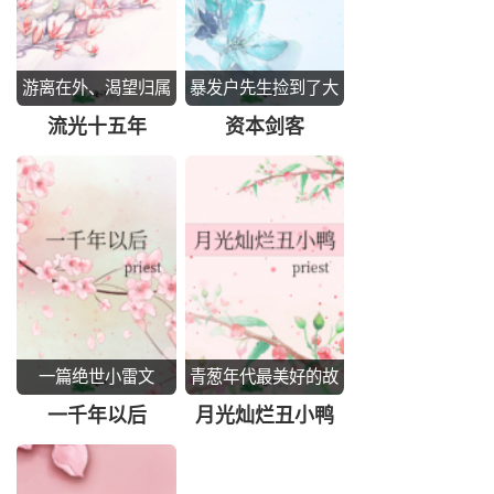
游离在外、渴望归属
暴发户先生捡到了大
的成长岁月
龄女青年
流光十五年
资本剑客
一篇绝世小雷文
青葱年代最美好的故
事
一千年以后
月光灿烂丑小鸭