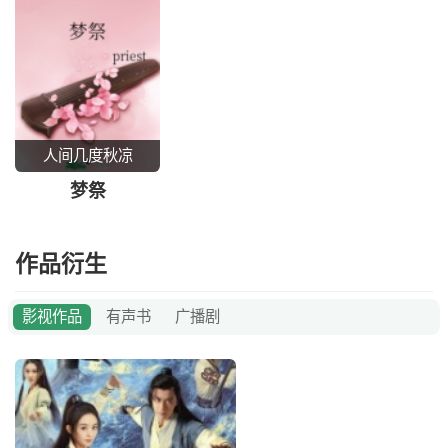
人间几度秋凉
梦祭
作品衍生
影视作品
有声书
广播剧