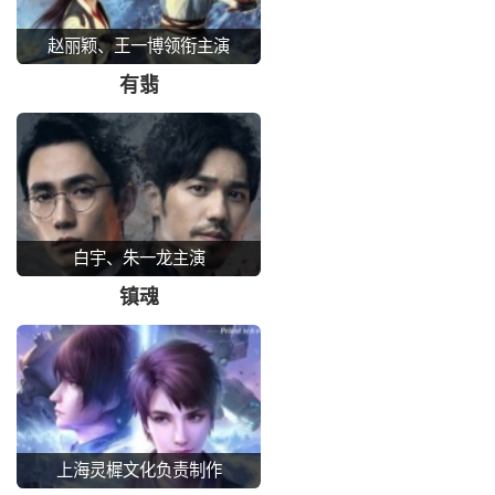
赵丽颖、王一博领衔主演
有翡
白宇、朱一龙主演
镇魂
上海灵樨文化负责制作