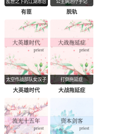
乱世之下的江湖恩怨
公主病治疗手记
有匪
脱轨
太空作战部队女汉子
打倒拖延症
奋斗史
大英雄时代
大战拖延症