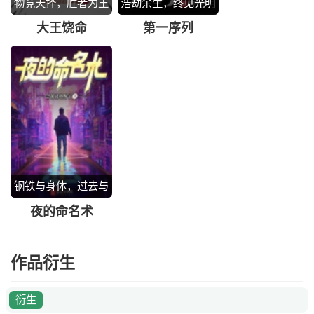
物竞天择，胜者为王
浩劫余生，终见光明
大王饶命
第一序列
钢铁与身体，过去与
未来
夜的命名术
作品衍生
衍生