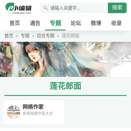
搜索
专题
首页
通告
论坛
微博
收录
首页
专题
综合专题
莲花郎面
莲花郎面
网络作家
各类网络作家大全