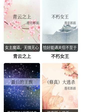
女主魔道，无情无心
恰好能通关但不至于
碾轧
青云之上
不朽女王