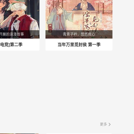
开展的浪漫故事
青青子衿，悠悠我心
[电竞]第二季
当年万里觅封侯 第一季
更多