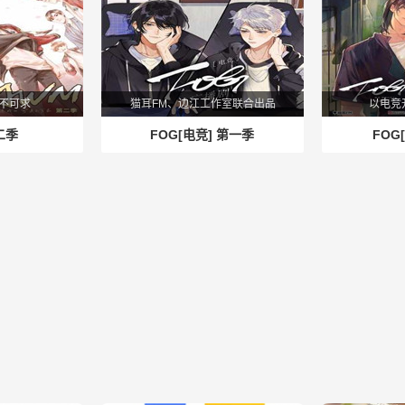
不可求
猫耳FM、边江工作室联合出品
以电竞
二季
FOG[电竞] 第一季
FOG