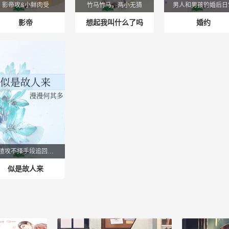
影帝攻&小鲜肉受
竹马竹马，两小无猜
男人和男孩的婚后日
影帝
想起我叫什么了吗
婚约
伪渣攻不择手段追回旧爱
似是故人来