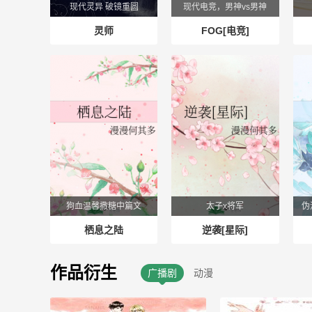
现代灵异 破镜重圆
现代电竞，男神vs男神
灵师
FOG[电竞]
狗血温馨撒糖中篇文
太子x将军
栖息之陆
逆袭[星际]
作品衍生
广播剧
动漫