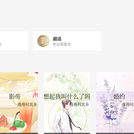
超话
台
粉丝聚集地