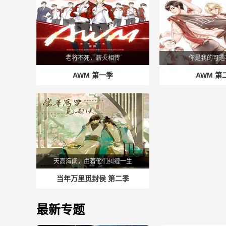
老将不死，薪火相传
你是我的可遇
AWM 第一季
AWM 第
天高海阔，由着他们纠缠一生
当年万里觅封侯 第二季
最新专题