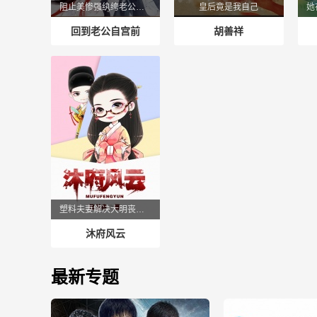
阻止美惨强纨绔老公自宫
皇后竟是我自己
回到老公自宫前
胡善祥
塑料夫妻解决大明丧尸危机
沐府风云
最新专题