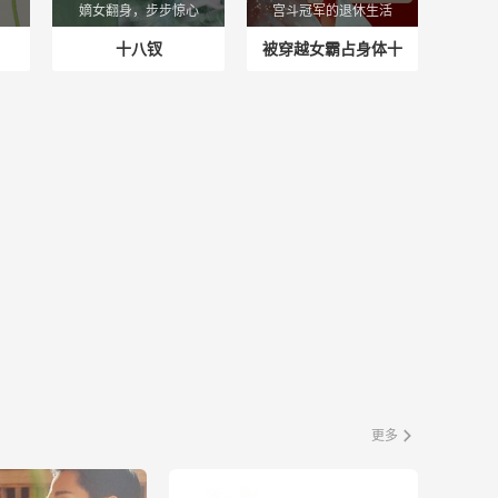
嫡女翻身，步步惊心
宫斗冠军的退休生活
十八钗
被穿越女霸占身体十
年后我回来了
更多