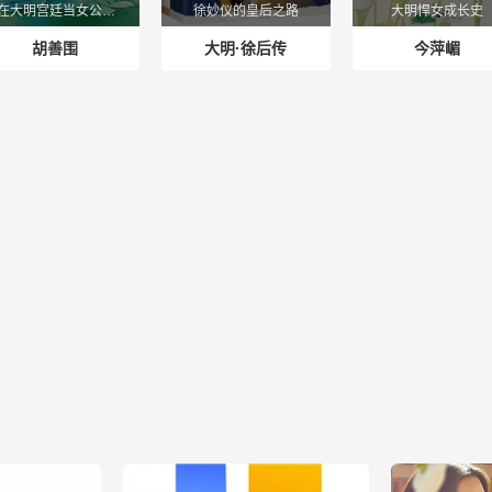
她在大明宫廷当女公务员
徐妙仪的皇后之路
大明悍女成长史
胡善围
大明·徐后传
今萍嵋