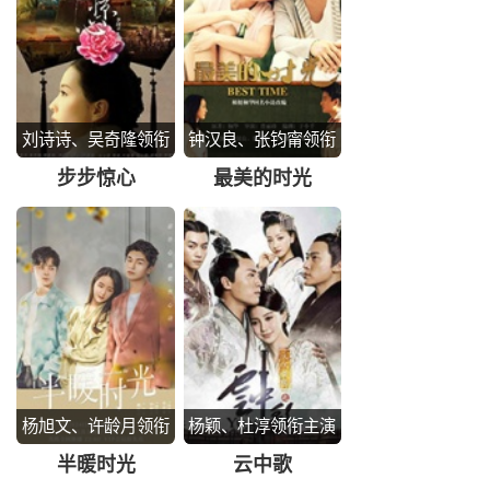
刘诗诗、吴奇隆领衔
钟汉良、张钧甯领衔
主演
主演
步步惊心
最美的时光
杨旭文、许龄月领衔
杨颖、杜淳领衔主演
主演
半暖时光
云中歌