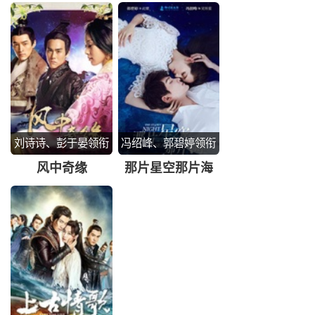
刘诗诗、彭于晏领衔
冯绍峰、郭碧婷领衔
主演
主演
风中奇缘
那片星空那片海