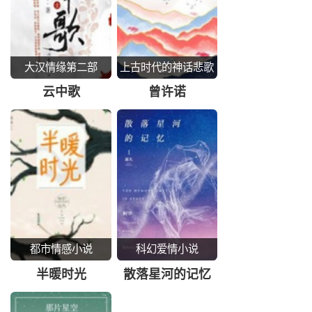
大汉情缘第二部
上古时代的神话悲歌
云中歌
曾许诺
都市情感小说
科幻爱情小说
半暖时光
散落星河的记忆
1：迷失