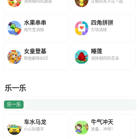
消除相同的蔬菜
让相同丸子在一起
水果串串
四角拼拼
用竹签消除
方块消除
女皇登基
睡莲
帮她解除封印
消除相同的花朵
乐一乐
乐一乐
车水马龙
牛气冲天
小心别撞车
准备，冲呀！