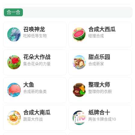
合一合
召唤神龙
合成大西瓜
吃掉低等生物
碰撞合成
花朵大作战
甜点乐园
集合花朵的力量
合成新家
大鱼
整理大师
合成新的鱼类
整理你的衣橱
合成大南瓜
纸牌合十
蔬菜大作战
两张卡牌合成10