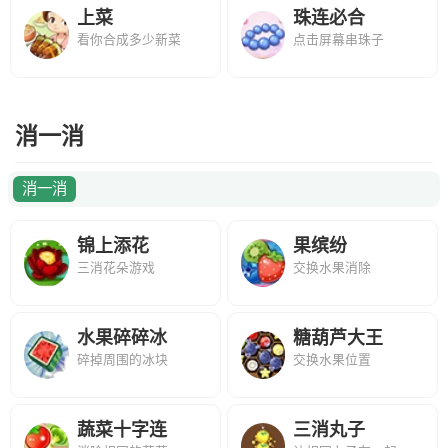
上菜
珠连必合
看你合成多少新菜
点击屏幕串珠子
消一消
消一消
锦上添花
果缤纷
三消花朵游戏
交换水果消除
水果碎碎冰
糖葫芦大王
碎掉周围的冰块
交换水果位置
蔬菜十字连
三消丸子