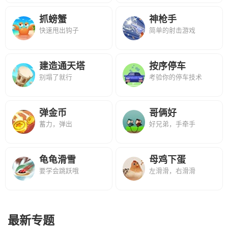
抓螃蟹
神枪手
快速甩出钩子
简单的射击游戏
建造通天塔
按序停车
别塌了就行
考验你的停车技术
弹金币
哥俩好
蓄力，弹出
好兄弟，手牵手
龟龟滑雪
母鸡下蛋
要学会跳跃哦
左滑滑，右滑滑
最新专题