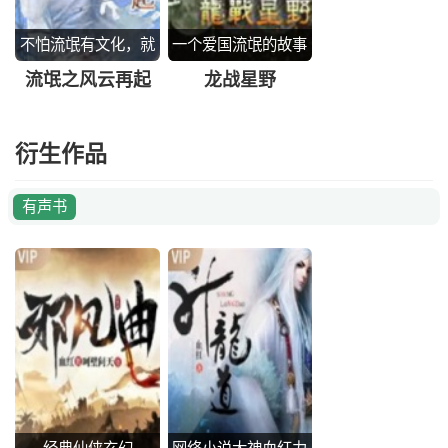
不怕流氓有文化，就
一个爱国流氓的故事
怕流氓有实力
流氓之风云再起
龙战星野
衍生作品
有声书