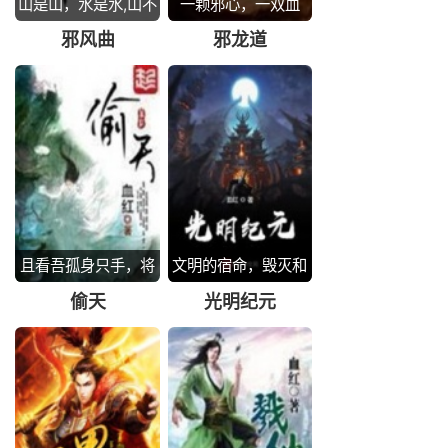
山是山，水是水,山不
一颗邪心，一双血
是山，水不是水
手，你若谓我邪，我
邪风曲
邪龙道
只云你痴
且看吾孤身只手，将
文明的宿命，毁灭和
这天地一手偷之
复苏，无止尽的轮回
偷天
光明纪元