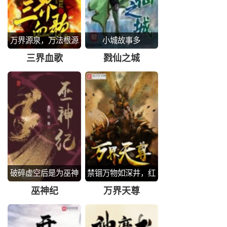
万界源泉，万法根源
小城故事多
三界血歌
戮仙之城
破碎虚空后是为巫神
禁锢万物如深井，红
尘众生如烂泥
巫神纪
万界天尊