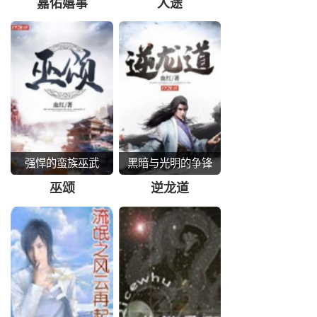
千年
嘉佑嬉事
人途
强悍的蛮族巫武
黑暗与光明的争锋
巫颂
逆龙道