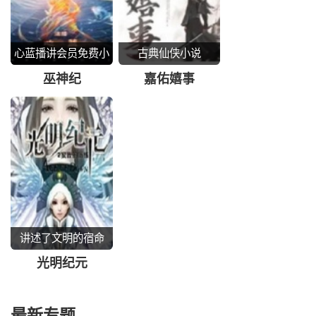
心蓝播讲会员免费小
古典仙侠小说
说
巫神纪
嘉佑嬉事
讲述了文明的宿命
光明纪元
最新专题