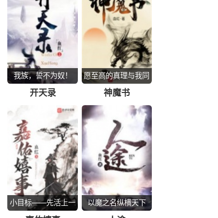
我族，誓不为奴！
愿至高的真理与我同
在
开天录
神魔书
小目标——先活上一
以魔之名纵横天下