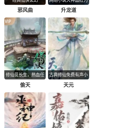
经典仙侠玄幻
网络小说大神血红力
作
邪风曲
升龙道
修仙觅长生，热血任
古典修仙免费有声小
逍遥
说
偷天
天元