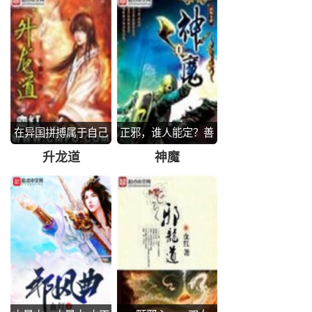
在异国拼搏属于自己
正邪，谁人能定？善
的事业
恶，任你评说。
升龙道
神魔