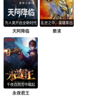
为人类开启全新时代
乱世之中，英雄辈出
天阿降临
亵渎
千夜自困苦中崛起
永夜君王