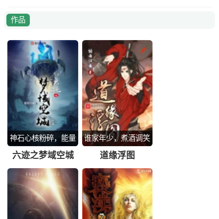
作品
神石心核粉碎，能量
谁家年少，煮酒调笑
风暴席卷
六迹之梦域空城
道缘浮图