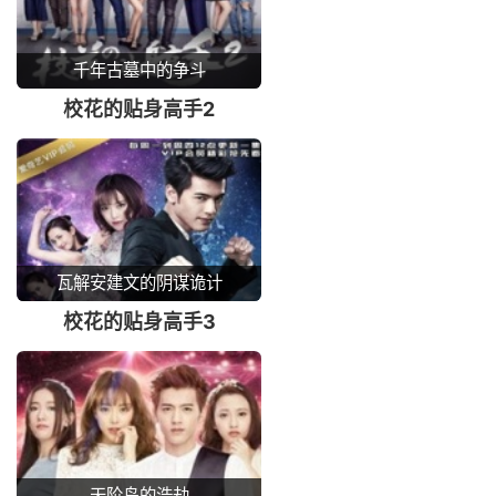
千年古墓中的争斗
校花的贴身高手2
瓦解安建文的阴谋诡计
校花的贴身高手3
天阶岛的浩劫