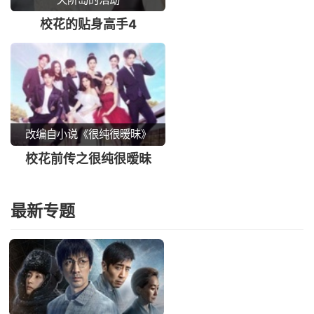
校花的贴身高手4
改编自小说《很纯很暧昧》
校花前传之很纯很暧昧
最新专题