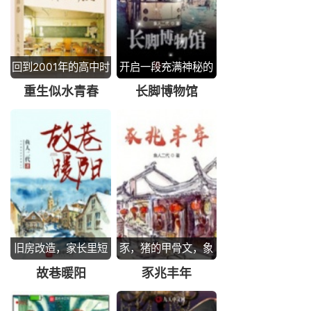
回到2001年的高中时
开启一段充满神秘的
代
旅程
重生似水青春
长脚博物馆
旧房改造，家长里短
豕，猪的甲骨文，象
形文字
故巷暖阳
豕兆丰年