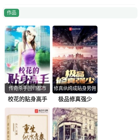
作品
传奇杀手回归都市
修真纨绔成贴身男佣
校花的贴身高手
极品修真强少