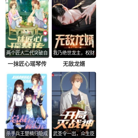
两个匠人二代突破自
我乃绝世龙主，权财
我
无双
一抹匠心瑶琴传
无敌龙婿
杀手兵王楚楠归隐成
武圣令一出，众生臣