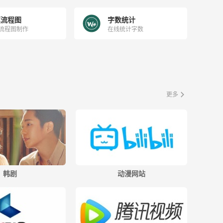
莫流程图
字数统计
流程图制作
在线统计字数
更多
韩剧
动漫网站