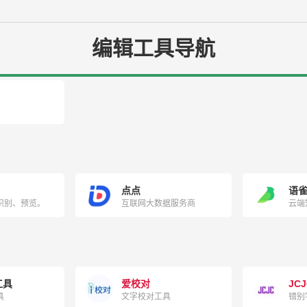
编辑工具导航
点点
语
识别、预览。
互联网大数据服务商
云端
工具
爱校对
JCJ
具
文字校对工具
错别