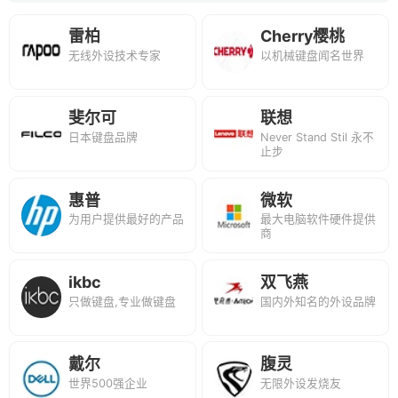
雷柏
Cherry樱桃
无线外设技术专家
以机械键盘闻名世界
斐尔可
联想
日本键盘品牌
Never Stand Stil 永不
止步
惠普
微软
为用户提供最好的产品
最大电脑软件硬件提供
商
ikbc
双飞燕
只做键盘,专业做键盘
国内外知名的外设品牌
戴尔
腹灵
世界500强企业
无限外设发烧友