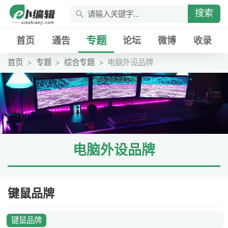
搜索
专题
首页
通告
论坛
微博
收录
首页
专题
综合专题
电脑外设品牌
电脑外设品牌
键鼠品牌
键鼠品牌