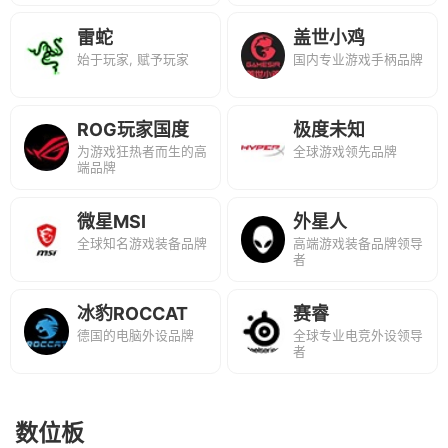
雷蛇
盖世小鸡
始于玩家, 赋予玩家
国内专业游戏手柄品牌
ROG玩家国度
极度未知
为游戏狂热者而生的高
全球游戏领先品牌
HYPERX
端品牌
微星MSI
外星人
全球知名游戏装备品牌
高端游戏装备品牌领导
者
冰豹ROCCAT
赛睿
德国的电脑外设品牌
全球专业电竞外设领导
者
数位板