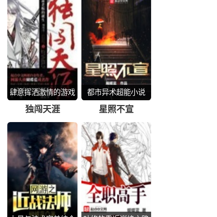
肆意挥洒激情的游戏
都市异术超能小说
人生
独闯天涯
星照不宣