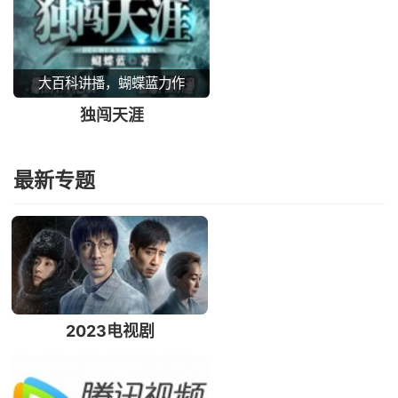
大百科讲播，蝴蝶蓝力作
独闯天涯
最新专题
2023电视剧