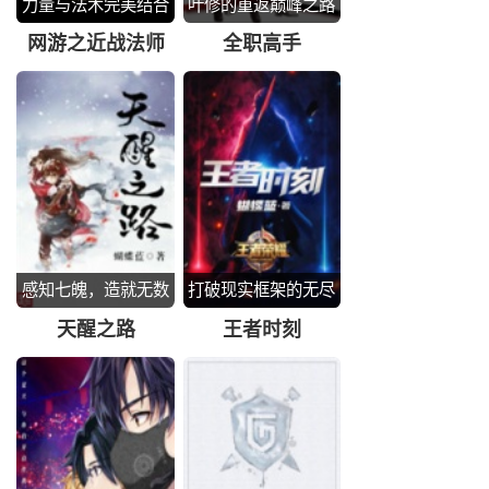
力量与法术完美结合
叶修的重返巅峰之路
网游之近战法师
全职高手
感知七魄，造就无数
打破现实框架的无尽
强者
幻想
天醒之路
王者时刻