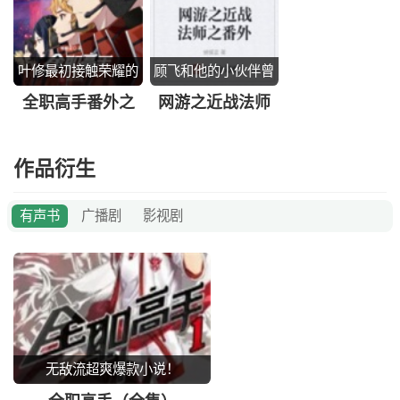
叶修最初接触荣耀的
顾飞和他的小伙伴曾
故事
经的故事
全职高手番外之
网游之近战法师
巅峰荣耀
之番外
作品衍生
有声书
广播剧
影视剧
无敌流超爽爆款小说！