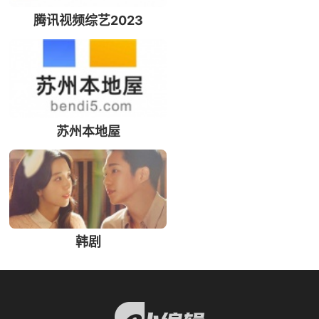
腾讯视频综艺2023
苏州本地屋
韩剧