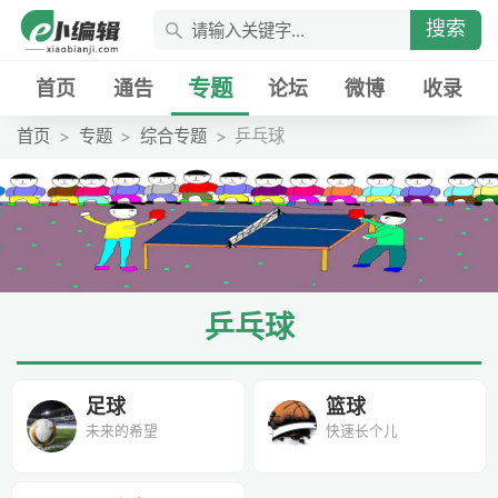
搜索
专题
首页
通告
论坛
微博
收录
首页
专题
综合专题
乒乓球
乒乓球
足球
篮球
未来的希望
快速长个儿