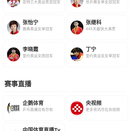
亚特兰大奥运男双冠军
世乒赛女单女双冠军
张怡宁
张继科
雅典奥运女单冠军
445天最快大满贯
李晓霞
丁宁
里约奥运女团冠军
里约奥运会女单冠军
赛事直播
企鹅体育
央视频
乒乓直播应有尽有
更多资讯尽在央视频
中国体育直播Tv