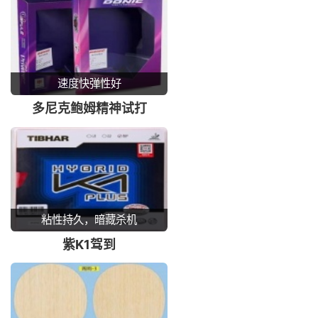
速度快弹性好
多尼克鲍姆精神试打
粘性持久，暗藏杀机
紫K1驾到