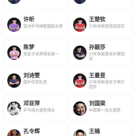
许昕
王楚钦
亚洲乒乓球联盟副主席
21年休斯顿混双冠军
陈梦
孙颖莎
现女子世界排名第一
21年休斯敦世乒赛冠
军
刘诗雯
王曼昱
国乒优秀队员
21年休斯敦女子单打
冠军
邓亚萍
刘国梁
乒乓球大满贯得主
中国第一位大满贯
孔令辉
王楠