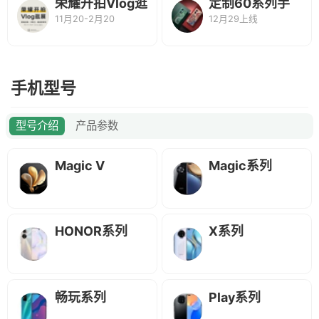
荣耀开拍Vlog逛
定制60系列手
11月20-2月20
12月29上线
展
机壳
手机型号
型号介绍
产品参数
Magic V
Magic系列
HONOR系列
X系列
畅玩系列
Play系列