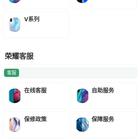
V系列
荣耀客服
客服
在线客服
自助服务
保修政策
保障服务