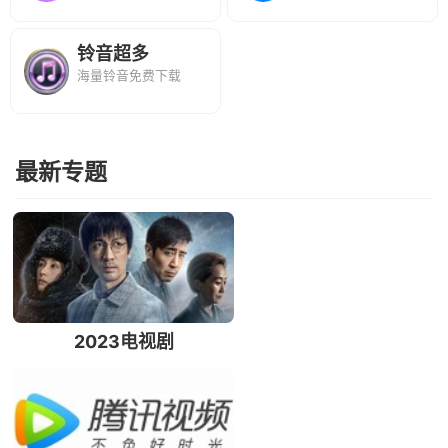
铃音超多
海量铃音免费下载
最新专题
2023电视剧