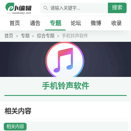
搜索
专题
首页
通告
论坛
微博
收录
首页
专题
综合专题
手机铃声软件
手机铃声软件
相关内容
相关内容