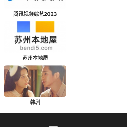
腾讯视频综艺2023
苏州本地屋
韩剧