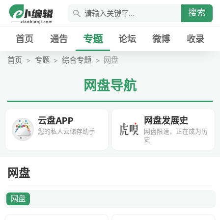
搜索
专题
首页
通告
论坛
微博
收录
首页
专题
综合专题
网盘
网盘导航
云盘APP
网盘发展史
您的私人云储存助手
网盘限速，正在成为历
史
网盘
网盘