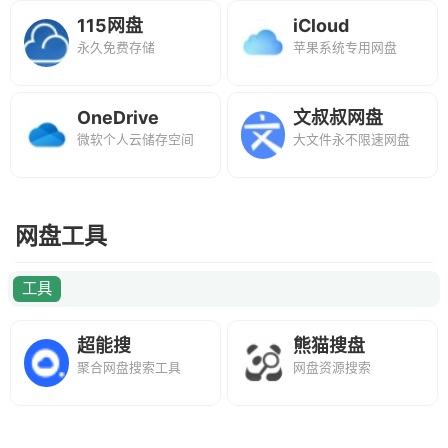
115网盘
iCloud
永久免费存储
苹果系统专用网盘
OneDrive
文叔叔网盘
微软个人云储存空间
大文件永不限速网盘
网盘工具
工具
超能搜
熊猫搜盘
聚合网盘搜索工具
网盘资源搜索