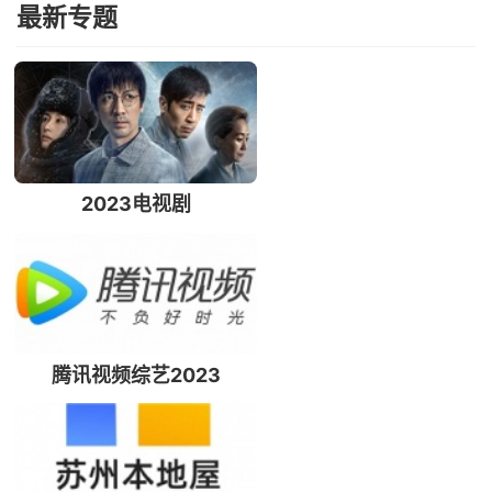
最新专题
2023电视剧
腾讯视频综艺2023