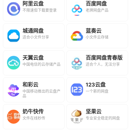
阿里云盘
百度网盘
不限速但下载要登录
老牌网盘产品
城通网盘
蓝奏云
适合小文件分享
小文件云存储
天翼云盘
百度网盘青春版
中国电信的云存储产品
适合个人，无法分享
和彩云
123云盘
中国移动推出的云盘产
一个新的网盘
品
奶牛快传
坚果云
文件在线秒传
专业安全稳定的网盘