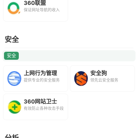
360联盟
保证网址导航的收入
安全
安全
上网行为管理
安全狗
提供专业的安全服务
领先云安全服务
360网站卫士
有效防止各种攻击手段