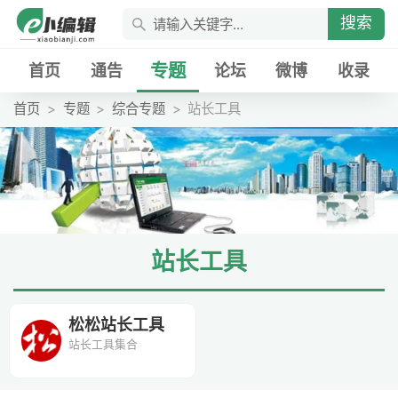
搜索
专题
首页
通告
论坛
微博
收录
首页
专题
综合专题
站长工具
站长工具
松松站长工具
站长工具集合