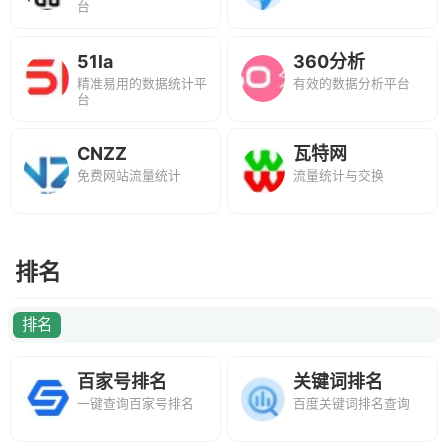
台
51la
360分析
精准易用的数据统计平
有效的数据分析平台
台
CNZZ
瓦特网
免费网站流量统计
流量统计与交换
排名
排名
百家号排名
关键词排名
一键查询百家号排名
百度关键词排名查询