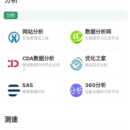
分析
分析
网站分析
数据分析网
开放管理员工具
大数据学习交流平台
CDA数据分析
优化之家
链接数据时代的企业和
网站日志分析
人
SAS
360分析
精准数据分析
功能全面的分析平台
测速