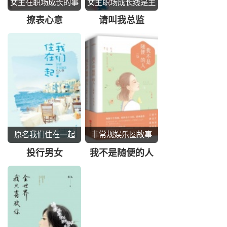
女主在职场成长的事
女主职场成长线是主
业线
线
撩表心意
请叫我总监
原名我们住在一起
非常规娱乐圈故事
投行男女
我不是随便的人