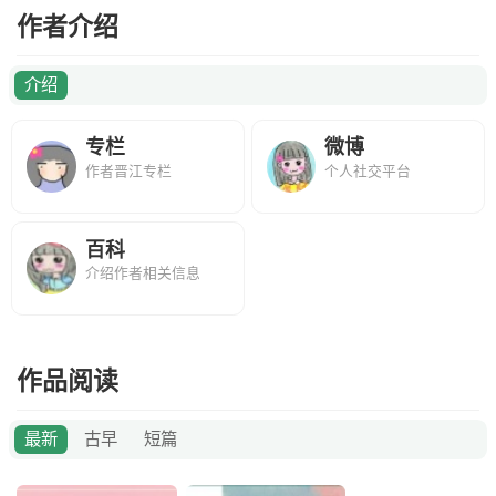
作者介绍
介绍
专栏
微博
作者晋江专栏
个人社交平台
百科
介绍作者相关信息
作品阅读
最新
古早
短篇