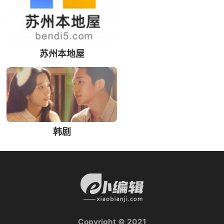
苏州本地屋
韩剧
Copyright © 2021