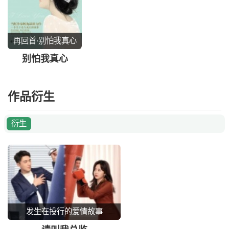
再回首·别怕我真心
别怕我真心
作品衍生
衍生
发生在投行的爱情故事